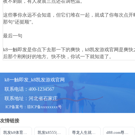
夜不刺眼，有人凌晨三点还在调色温。
这些事你永远不会知道，但它们堆在一起，就成了你每次点开
那句“还挺顺”。
最后一句
k8一触即发是你点下去那一下的爽快，k8凯发游戏官网是爽快
后那个刚刚好的地方。快不快，你试一下就知道了。
k8一触即发_k8凯发游戏官网
联系电话：400-1234567
联系地址：河北省石家庄
ICP备案号：
琼ICP备xxxxxxxx号
友情链接
凯发k8体育娱乐线上
凯发k8555|手机版
尊龙人生就是博ag旗舰
d88.com尊龙平台