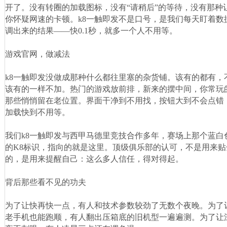
开了。没有转圈的加载图标，没有“请稍后”的等待，没有那种
你怀疑网速的卡顿。k8一触即发不是口号，是我们每天盯着数
调出来的结果——快0.1秒，就多一个人不用等。
游戏官网，做减法
k8一触即发
没做成那种什么都往里塞的杂货铺。该有的都有，
该有的一样不加。热门的游戏放前排，新来的摆中间，你常玩
那些悄悄留在老位置。界面干净到不用找，按钮大到不会点错
加载快到不用等。
我们
k8一触即发
与西甲马德里竞技合作多年，赛场上那个蓝白
的K8标识，指向的就是这里。顶级俱乐部的认可，不是用来贴
的，是用来提醒自己：这么多人信任，得对得起。
背后那些看不见的功夫
为了让快再快一点，有人和技术参数较劲了无数个夜晚。为了
老手机也能跑顺，有人翻出压箱底的旧机型一遍遍测。为了让